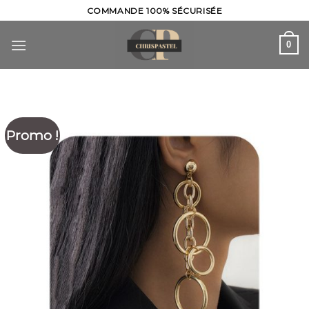
Skip
COMMANDE 100% SÉCURISÉE
to
content
0
Promo !