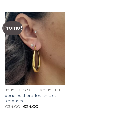
Promo !
BOUCLES D OREILLES CHIC ET TENDANCE
boucles d oreilles chic et
tendance
€
34.00
€
24.00