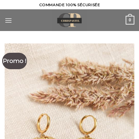
Skip
COMMANDE 100% SÉCURISÉE
to
content
0
Promo !