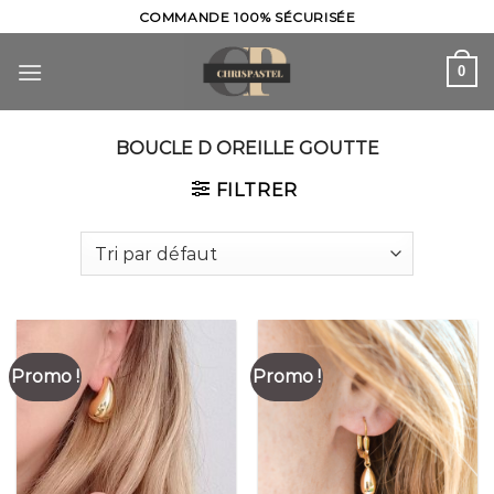
Skip
COMMANDE 100% SÉCURISÉE
to
content
0
BOUCLE D OREILLE GOUTTE
FILTRER
Promo !
Promo !