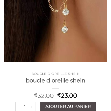
BOUCLE D OREILLE SHEIN
boucle d oreille shein
32.00
23.00
€
€
quantité de boucle d oreille shein
AJOUTER AU PANIER