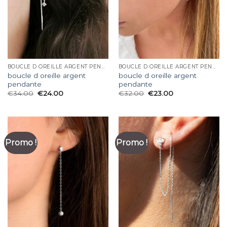
BOUCLE D OREILLE ARGENT PENDANTE
BOUCLE D OREILLE ARGENT PENDANTE
boucle d oreille argent
boucle d oreille argent
pendante
pendante
€
34.00
€
24.00
€
32.00
€
23.00
Promo !
Promo !