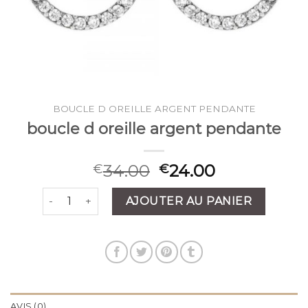
BOUCLE D OREILLE ARGENT PENDANTE
boucle d oreille argent pendante
34.00
24.00
€
€
quantité de boucle d oreille argent pendante
AJOUTER AU PANIER
AVIS (0)