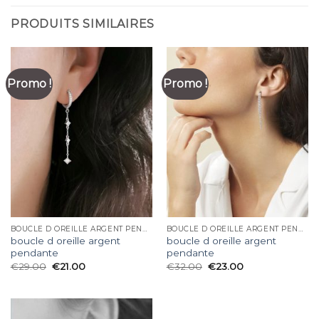
PRODUITS SIMILAIRES
Promo !
Promo !
BOUCLE D OREILLE ARGENT PENDANTE
BOUCLE D OREILLE ARGENT PENDANTE
boucle d oreille argent
boucle d oreille argent
pendante
pendante
€
29.00
€
21.00
€
32.00
€
23.00