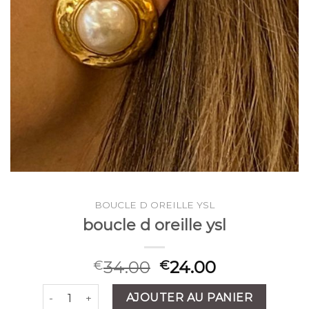
BOUCLE D OREILLE YSL
boucle d oreille ysl
34.00
24.00
€
€
quantité de boucle d oreille ysl
AJOUTER AU PANIER