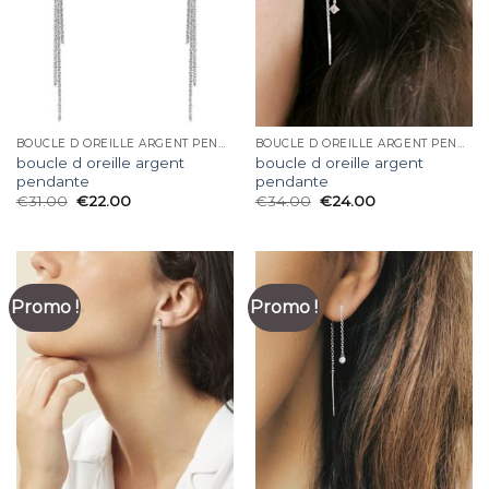
BOUCLE D OREILLE ARGENT PENDANTE
BOUCLE D OREILLE ARGENT PENDANTE
boucle d oreille argent
boucle d oreille argent
pendante
pendante
€
31.00
€
22.00
€
34.00
€
24.00
Promo !
Promo !