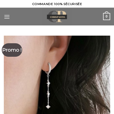
Skip
COMMANDE 100% SÉCURISÉE
to
content
0
Promo !