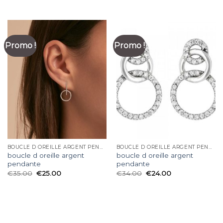
Promo !
Promo !
BOUCLE D OREILLE ARGENT PENDANTE
BOUCLE D OREILLE ARGENT PENDANTE
boucle d oreille argent
boucle d oreille argent
pendante
pendante
€
35.00
€
25.00
€
34.00
€
24.00