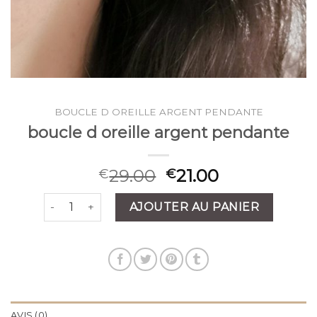
BOUCLE D OREILLE ARGENT PENDANTE
boucle d oreille argent pendante
29.00
21.00
€
€
quantité de boucle d oreille argent pendante
AJOUTER AU PANIER
AVIS (0)