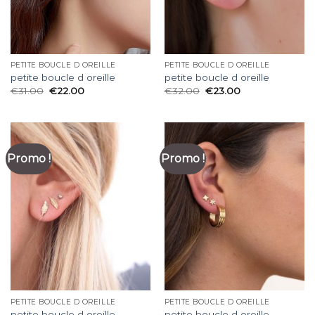
PETITE BOUCLE D OREILLE
PETITE BOUCLE D OREILLE
petite boucle d oreille
petite boucle d oreille
€
31.00
€
22.00
€
32.00
€
23.00
Promo !
Promo !
PETITE BOUCLE D OREILLE
PETITE BOUCLE D OREILLE
petite boucle d oreille
petite boucle d oreille