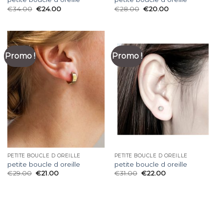
€
34.00
€
24.00
€
28.00
€
20.00
Promo !
Promo !
PETITE BOUCLE D OREILLE
PETITE BOUCLE D OREILLE
petite boucle d oreille
petite boucle d oreille
€
29.00
€
21.00
€
31.00
€
22.00