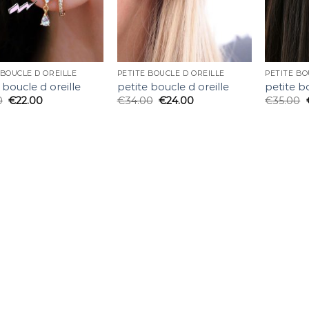
 BOUCLE D OREILLE
PETITE BOUCLE D OREILLE
PETITE BO
 boucle d oreille
petite boucle d oreille
petite bo
0
€
22.00
€
34.00
€
24.00
€
35.00