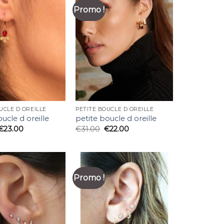
Promo !
UCLE D OREILLE
PETITE BOUCLE D OREILLE
ucle d oreille
petite boucle d oreille
€
23.00
€
31.00
€
22.00
Promo !