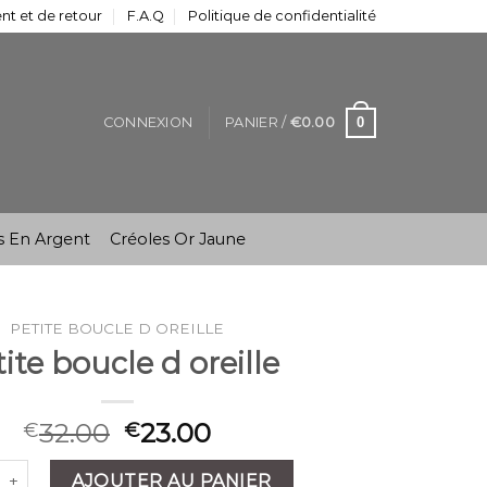
t et de retour
F.A.Q
Politique de confidentialité
0
CONNEXION
PANIER /
€
0.00
s En Argent
Créoles Or Jaune
PETITE BOUCLE D OREILLE
ite boucle d oreille
32.00
23.00
€
€
é de petite boucle d oreille
AJOUTER AU PANIER