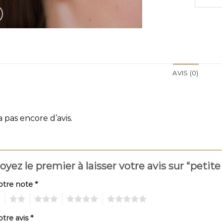
AVIS (0)
 a pas encore d’avis.
oyez le premier à laisser votre avis sur “petite
otre note
*
2
3
4
5
otre avis
*