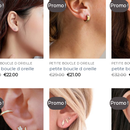
 !
Promo !
Promo !
 BOUCLE D OREILLE
PETITE BOUCLE D OREILLE
PETITE BO
 boucle d oreille
petite boucle d oreille
petite bo
0
€
22.00
€
29.00
€
21.00
€
32.00
 !
Promo !
Promo !