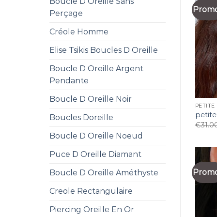
Boucle D Oreille Sans
Promo
Perçage
Créole Homme
Elise Tsikis Boucles D Oreille
Boucle D Oreille Argent
Pendante
Boucle D Oreille Noir
PETITE
petite
Boucles Doreille
€
31.0
Boucle D Oreille Noeud
Puce D Oreille Diamant
Promo
Boucle D Oreille Améthyste
Creole Rectangulaire
Piercing Oreille En Or