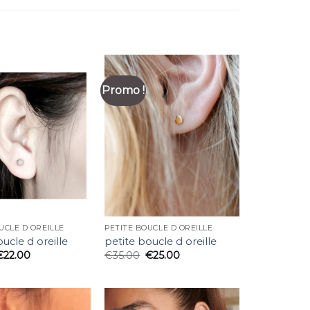
Promo !
UCLE D OREILLE
PETITE BOUCLE D OREILLE
ucle d oreille
petite boucle d oreille
€
22.00
€
35.00
€
25.00