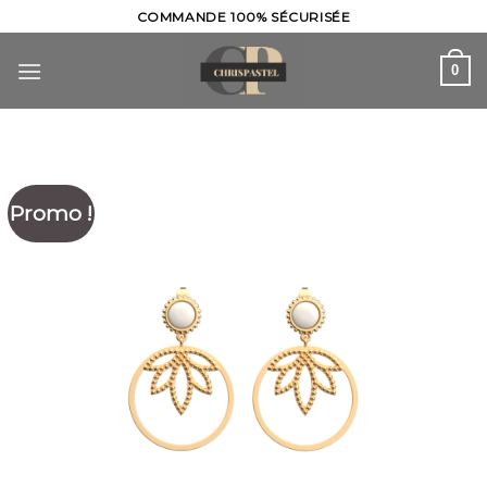
Skip
COMMANDE 100% SÉCURISÉE
to
content
0
Promo !