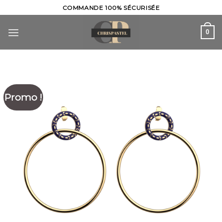
Skip
COMMANDE 100% SÉCURISÉE
to
content
0
Promo !