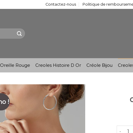
Contactez-nous
Politique de remboursemen
Oreille Rouge
Creoles Histoire D Or
Créole Bijou
Creole
o !
quantit