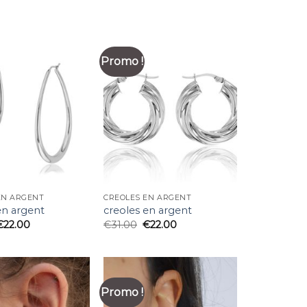
Promo !
EN ARGENT
CREOLES EN ARGENT
en argent
creoles en argent
€
22.00
€
31.00
€
22.00
Promo !