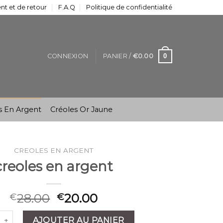
t et de retour
F.A.Q
Politique de confidentialité
0
CONNEXION
PANIER /
€
0.00
s En Argent
Créoles Or Jaune
CREOLES EN ARGENT
creoles en argent
28.00
20.00
€
€
é de creoles en argent
AJOUTER AU PANIER