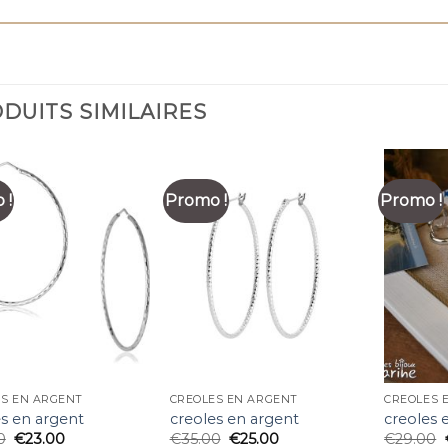
DUITS SIMILAIRES
 !
Promo !
Promo !
ES EN ARGENT
CREOLES EN ARGENT
CREOLES 
es en argent
creoles en argent
creoles 
0
€
23.00
€
35.00
€
25.00
€
29.00