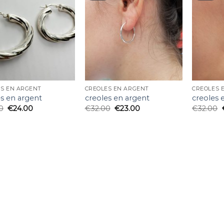
ES EN ARGENT
CREOLES EN ARGENT
CREOLES 
es en argent
creoles en argent
creoles 
0
€
24.00
€
32.00
€
23.00
€
32.00