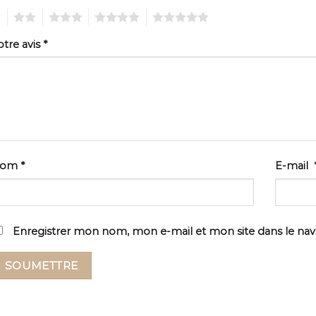
2
3
4
5
otre avis
*
Nom
*
E-mail
Enregistrer mon nom, mon e-mail et mon site dans le na