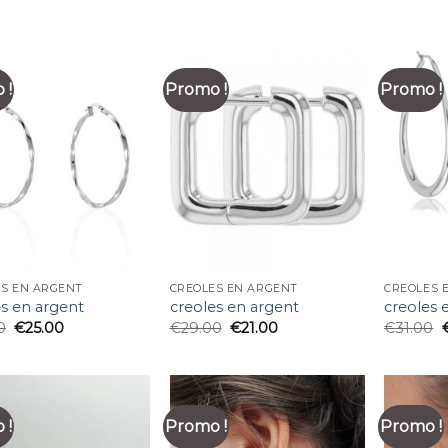
 !
Promo !
Promo !
ES EN ARGENT
CREOLES EN ARGENT
CREOLES 
es en argent
creoles en argent
creoles 
0
€
25.00
€
29.00
€
21.00
€
31.00
 !
Promo !
Promo !