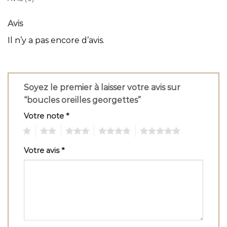
Avis
Il n’y a pas encore d’avis.
Soyez le premier à laisser votre avis sur
“boucles oreilles georgettes”
Votre note
*
1
2
3
4
5
Votre avis
*