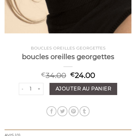
BOUCLES OREILLES GEORGETTES
boucles oreilles georgettes
34.00
24.00
€
€
quantité de boucles oreilles georgettes
AJOUTER AU PANIER
AVIS (0)