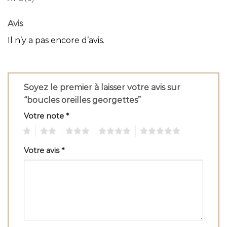
Avis
Il n’y a pas encore d’avis.
Soyez le premier à laisser votre avis sur
“boucles oreilles georgettes”
Votre note
*
1
2
3
4
5
Votre avis
*