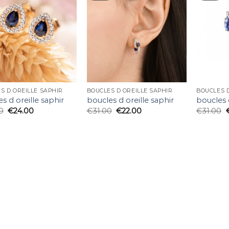
S D OREILLE SAPHIR
BOUCLES D OREILLE SAPHIR
BOUCLES D
s d oreille saphir
boucles d oreille saphir
boucles 
0
€
24.00
€
31.00
€
22.00
€
31.00