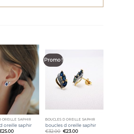
Promo !
 OREILLE SAPHIR
BOUCLES D OREILLE SAPHIR
d oreille saphir
boucles d oreille saphir
€
25.00
€
32.00
€
23.00