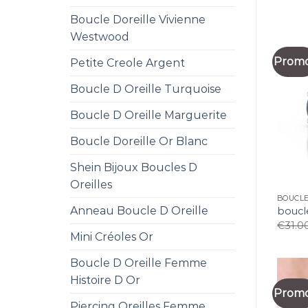
Boucle Doreille Vivienne
Westwood
Promo
Petite Creole Argent
Boucle D Oreille Turquoise
Boucle D Oreille Marguerite
Boucle Doreille Or Blanc
Shein Bijoux Boucles D
Oreilles
BOUCLE
Anneau Boucle D Oreille
boucle
€
31.0
Mini Créoles Or
Boucle D Oreille Femme
Histoire D Or
Promo
Piercing Oreilles Femme