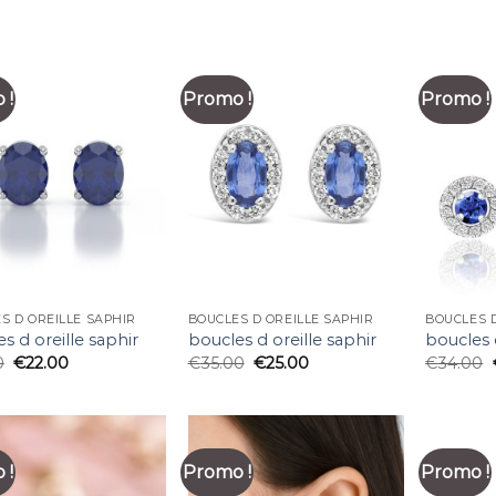
 !
Promo !
Promo !
S D OREILLE SAPHIR
BOUCLES D OREILLE SAPHIR
BOUCLES D
s d oreille saphir
boucles d oreille saphir
boucles 
0
€
22.00
€
35.00
€
25.00
€
34.00
 !
Promo !
Promo !