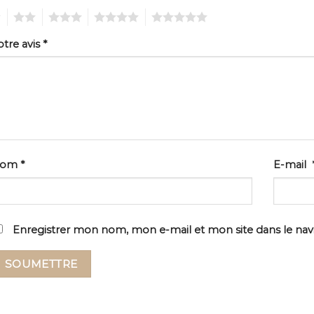
2
3
4
5
otre avis
*
Nom
*
E-mail
Enregistrer mon nom, mon e-mail et mon site dans le na