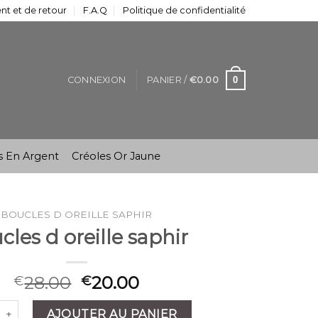
t et de retour
F.A.Q
Politique de confidentialité
0
CONNEXION
PANIER /
€
0.00
s En Argent
Créoles Or Jaune
BOUCLES D OREILLE SAPHIR
cles d oreille saphir
28.00
20.00
€
€
é de boucles d oreille saphir
AJOUTER AU PANIER