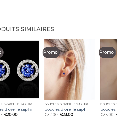
DUITS SIMILAIRES
 !
Promo !
Promo !
S D OREILLE SAPHIR
BOUCLES D OREILLE SAPHIR
BOUCLES D
s d oreille saphir
boucles d oreille saphir
boucles 
0
€
20.00
€
32.00
€
23.00
€
35.00