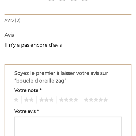
AVIS (0)
Avis
Il n’y a pas encore d’avis.
Soyez le premier à laisser votre avis sur
“boucle d oreille zag”
Votre note
*
1
2
3
4
5
Votre avis
*