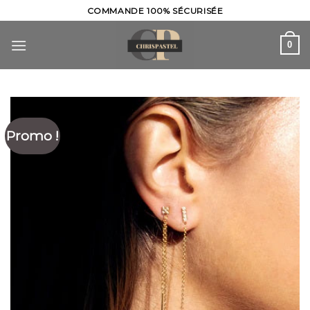
Skip
COMMANDE 100% SÉCURISÉE
to
content
0
Promo !