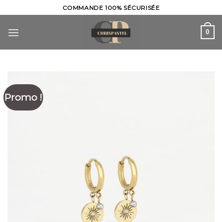
Skip
COMMANDE 100% SÉCURISÉE
to
content
0
Promo !