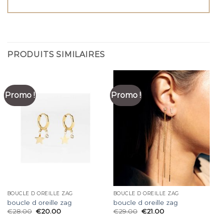
PRODUITS SIMILAIRES
Promo !
Promo !
BOUCLE D OREILLE ZAG
BOUCLE D OREILLE ZAG
boucle d oreille zag
boucle d oreille zag
€
28.00
€
20.00
€
29.00
€
21.00