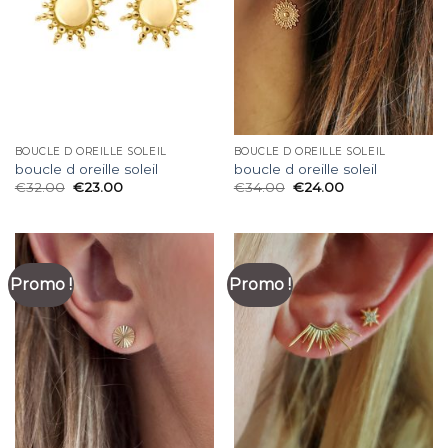
BOUCLE D OREILLE SOLEIL
BOUCLE D OREILLE SOLEIL
boucle d oreille soleil
boucle d oreille soleil
€
32.00
€
23.00
€
34.00
€
24.00
Promo !
Promo !