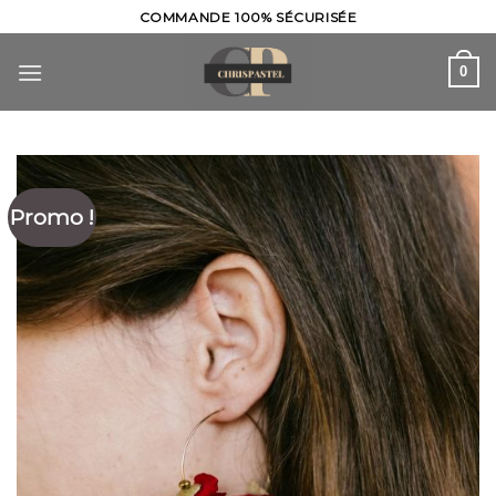
Skip
COMMANDE 100% SÉCURISÉE
to
content
0
Promo !