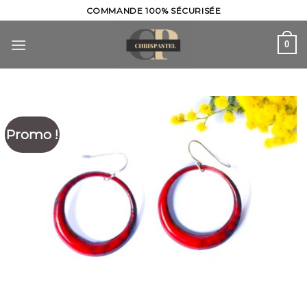
Skip
COMMANDE 100% SÉCURISÉE
to
content
0
Promo !