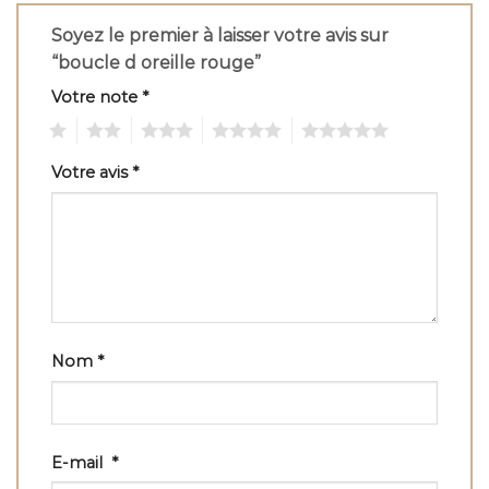
Soyez le premier à laisser votre avis sur
“boucle d oreille rouge”
Votre note
*
1
2
3
4
5
Votre avis
*
Nom
*
E-mail
*