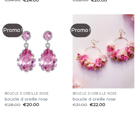
€
34.00
€
24.00
€
28.00
€
20.00
Promo !
Promo !
BOUCLE D OREILLE ROSE
BOUCLE D OREILLE ROSE
boucle d oreille rose
boucle d oreille rose
€
28.00
€
20.00
€
31.00
€
22.00