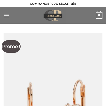
Skip
COMMANDE 100% SÉCURISÉE
to
content
0
Promo !