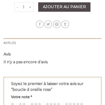
quantité de boucle d oreille rose
AJOUTER AU PANIER
AVIS (0)
Avis
Il n’y a pas encore d’avis.
Soyez le premier à laisser votre avis sur
“boucle d oreille rose”
Votre note
*
1
2
3
4
5