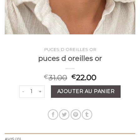
PUCES D OREILLES OR
puces d oreilles or
31.00
22.00
€
€
quantité de puces d oreilles or
AJOUTER AU PANIER
AVIS (0)