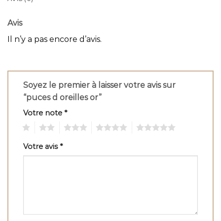
Avis
Il n’y a pas encore d’avis.
Soyez le premier à laisser votre avis sur
“puces d oreilles or”
Votre note
*
1
2
3
4
5
Votre avis
*