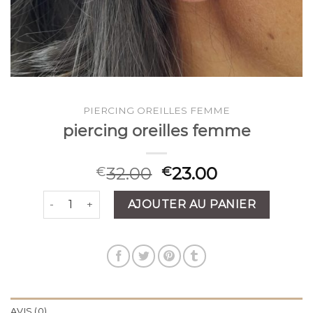
PIERCING OREILLES FEMME
piercing oreilles femme
32.00
23.00
€
€
quantité de piercing oreilles femme
AJOUTER AU PANIER
AVIS (0)