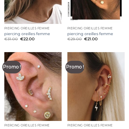
PIERCING OREILLES FEMME
PIERCING OREILLES FEMME
piercing oreilles femme
piercing oreilles femme
€
31.00
€
22.00
€
29.00
€
21.00
Promo !
Promo !
PIERCING OREILLES FEMME
PIERCING OREILLES FEMME