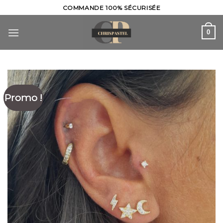
Skip
COMMANDE 100% SÉCURISÉE
to
content
0
Promo !