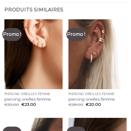
PRODUITS SIMILAIRES
Promo !
Promo !
PIERCING OREILLES FEMME
PIERCING OREILLES FEMME
piercing oreilles femme
piercing oreilles femme
€
32.00
€
23.00
€
28.00
€
20.00