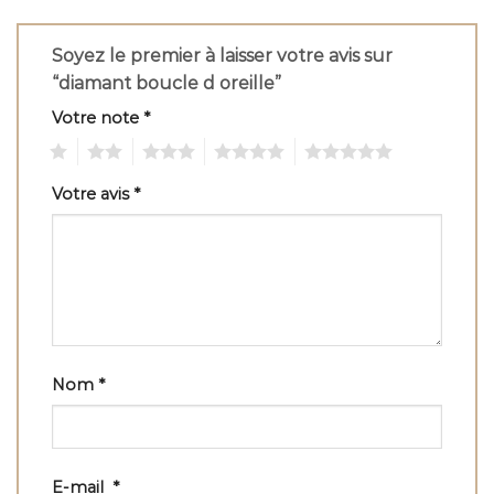
Soyez le premier à laisser votre avis sur
“diamant boucle d oreille”
Votre note
*
1
2
3
4
5
Votre avis
*
Nom
*
E-mail
*