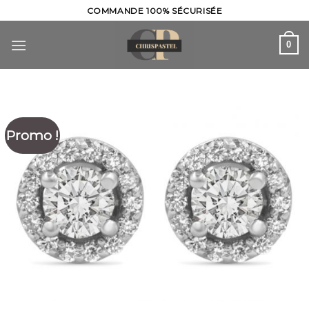
Skip
COMMANDE 100% SÉCURISÉE
to
content
0
Promo !