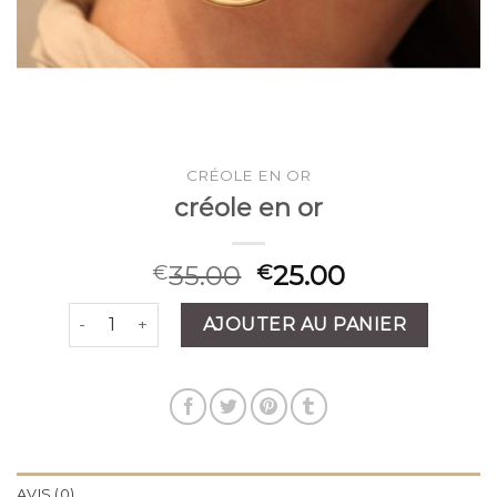
CRÉOLE EN OR
créole en or
35.00
25.00
€
€
quantité de créole en or
AJOUTER AU PANIER
AVIS (0)