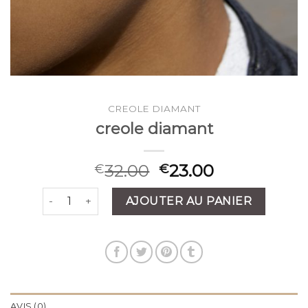
CREOLE DIAMANT
creole diamant
32.00
23.00
€
€
quantité de creole diamant
AJOUTER AU PANIER
AVIS (0)