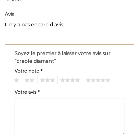
Avis
Il n’y a pas encore d’avis.
Soyez le premier à laisser votre avis sur
“creole diamant”
Votre note
*
1
2
3
4
5
Votre avis
*