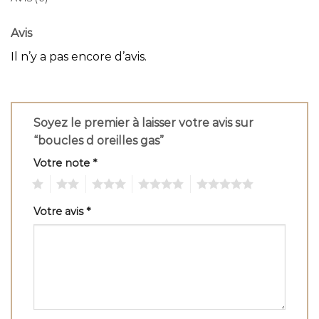
Avis
Il n’y a pas encore d’avis.
Soyez le premier à laisser votre avis sur
“boucles d oreilles gas”
Votre note
*
1
2
3
4
5
Votre avis
*