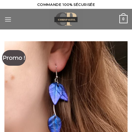
Skip
COMMANDE 100% SÉCURISÉE
to
content
0
Promo !