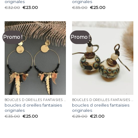
originales
originales
€
32.00
€
23.00
€
35.00
€
25.00
Promo !
Promo !
BOUCLES D OREILLES FANTAISIES ORIGINALES
BOUCLES D OREILLES FANTAISIES ORIGINALES
boucles d oreilles fantaisies
boucles d oreilles fantaisies
originales
originales
€
35.00
€
25.00
€
29.00
€
21.00