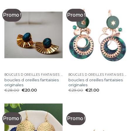
Promo !
Promo !
BOUCLES D OREILLES FANTAISIES ORIGINALES
BOUCLES D OREILLES FANTAISIES ORIGINALES
boucles d oreilles fantaisies
boucles d oreilles fantaisies
originales
originales
€
28.00
€
20.00
€
29.00
€
21.00
Promo !
Promo !