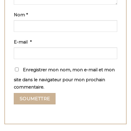
Nom
*
E-mail
*
Enregistrer mon nom, mon e-mail et mon
site dans le navigateur pour mon prochain
commentaire.