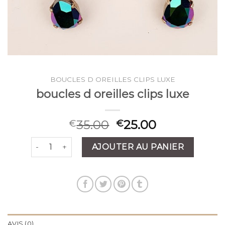
BOUCLES D OREILLES CLIPS LUXE
boucles d oreilles clips luxe
35.00
25.00
€
€
quantité de boucles d oreilles clips luxe
AJOUTER AU PANIER
AVIS (0)