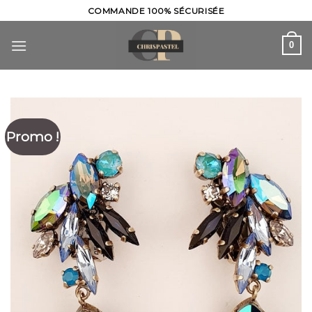
Skip
COMMANDE 100% SÉCURISÉE
to
content
0
Promo !