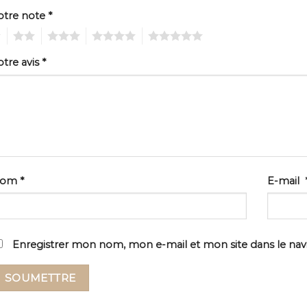
otre note
*
2
3
4
5
otre avis
*
Nom
*
E-mail
Enregistrer mon nom, mon e-mail et mon site dans le na