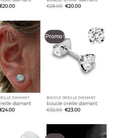
€
20.00
€
28.00
€
20.00
Promo !
REILLE DIAMANT
BOUCLE OREILLE DIAMANT
reille diamant
boucle oreille diamant
€
24.00
€
32.00
€
23.00