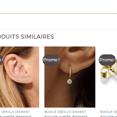
DUITS SIMILAIRES
 !
Promo !
Promo !
 OREILLE DIAMANT
BOUCLE OREILLE DIAMANT
BOUCLE O
 oreille diamant
boucle oreille diamant
boucle o