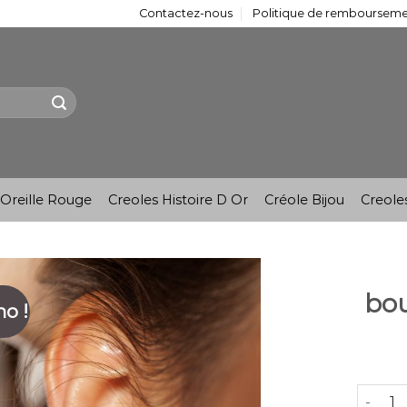
Contactez-nous
Politique de remboursemen
Oreille Rouge
Creoles Histoire D Or
Créole Bijou
Creole
bou
o !
quantit