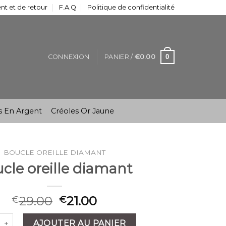
t et de retour
F.A.Q
Politique de confidentialité
0
CONNEXION
PANIER /
€
0.00
s En Argent
Créoles Or Jaune
BOUCLE OREILLE DIAMANT
cle oreille diamant
29.00
21.00
€
€
é de boucle oreille diamant
AJOUTER AU PANIER