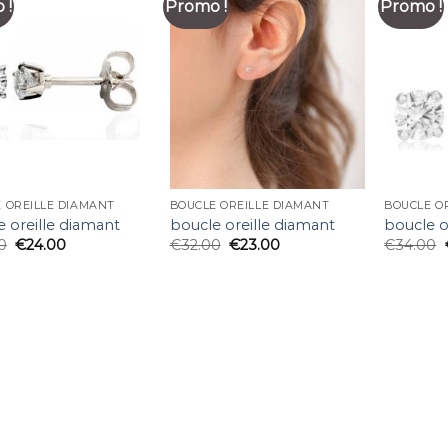
 !
Promo !
Promo !
 OREILLE DIAMANT
BOUCLE OREILLE DIAMANT
BOUCLE O
 oreille diamant
boucle oreille diamant
boucle o
0
€
24.00
€
32.00
€
23.00
€
34.00