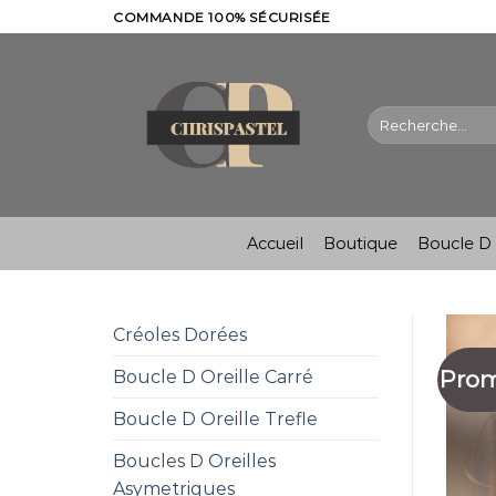
Skip
COMMANDE 100% SÉCURISÉE
to
content
Recherche
pour :
Accueil
Boutique
Boucle D 
Créoles Dorées
Prom
Boucle D Oreille Carré
Boucle D Oreille Trefle
Boucles D Oreilles
Asymetriques