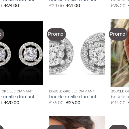
0
€
24.00
€
29.00
€
21.00
€
28.00
 !
Promo !
Promo !
 OREILLE DIAMANT
BOUCLE OREILLE DIAMANT
BOUCLE O
 oreille diamant
boucle oreille diamant
boucle o
0
€
20.00
€
35.00
€
25.00
€
34.00