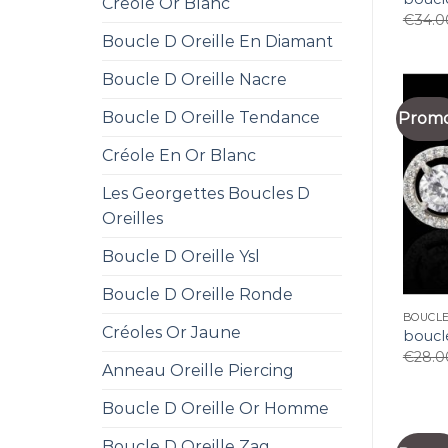
Creole Or Blanc
€
34.0
Boucle D Oreille En Diamant
Boucle D Oreille Nacre
Boucle D Oreille Tendance
Promo
Créole En Or Blanc
Les Georgettes Boucles D
Oreilles
Boucle D Oreille Ysl
Boucle D Oreille Ronde
BOUCLE
Créoles Or Jaune
boucle
€
28.0
Anneau Oreille Piercing
Boucle D Oreille Or Homme
Boucle D Oreille Zag