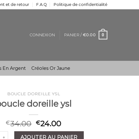
t et de retour
F.A.Q
Politique de confidentialité
0
CONNEXION
PANIER /
€
0.00
s En Argent
Créoles Or Jaune
BOUCLE DOREILLE YSL
oucle doreille ysl
34.00
24.00
€
€
é de boucle doreille ysl
AJOUTER AU PANIER