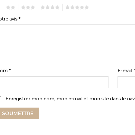
2
3
4
5
otre avis
*
Nom
*
E-mail
Enregistrer mon nom, mon e-mail et mon site dans le na