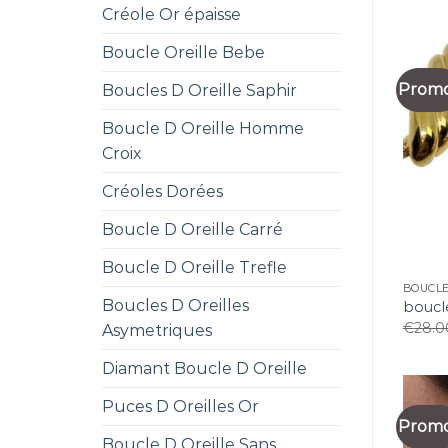
Créole Or épaisse
Boucle Oreille Bebe
Promo
Boucles D Oreille Saphir
Boucle D Oreille Homme
Croix
Créoles Dorées
Boucle D Oreille Carré
Boucle D Oreille Trefle
BOUCLE
Boucles D Oreilles
boucle
€
28.0
Asymetriques
Diamant Boucle D Oreille
Puces D Oreilles Or
Promo
Boucle D Oreille Sans