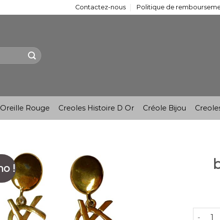
Contactez-nous
Politique de remboursemen
Oreille Rouge
Creoles Histoire D Or
Créole Bijou
Creole
b
o !
quantit