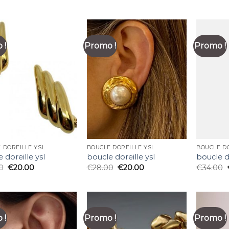
 !
Promo !
Promo !
 DOREILLE YSL
BOUCLE DOREILLE YSL
BOUCLE DO
 doreille ysl
boucle doreille ysl
boucle do
0
€
20.00
€
28.00
€
20.00
€
34.00
 !
Promo !
Promo !