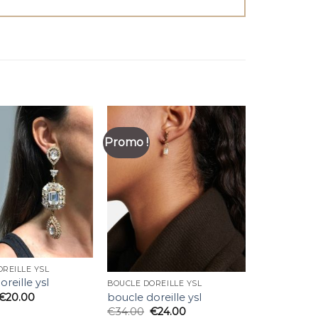
Promo !
REILLE YSL
reille ysl
BOUCLE DOREILLE YSL
€
20.00
boucle doreille ysl
€
34.00
€
24.00