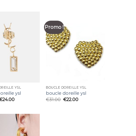
Promo !
REILLE YSL
BOUCLE DOREILLE YSL
reille ysl
boucle doreille ysl
€
24.00
€
31.00
€
22.00