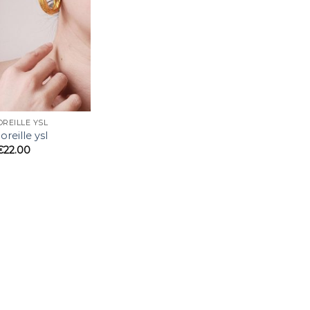
REILLE YSL
reille ysl
€
22.00