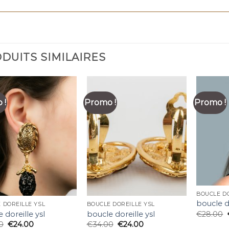
DUITS SIMILAIRES
 !
Promo !
Promo !
BOUCLE DO
boucle do
 DOREILLE YSL
BOUCLE DOREILLE YSL
€
28.00
 doreille ysl
boucle doreille ysl
0
€
24.00
€
34.00
€
24.00