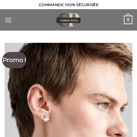
Skip
COMMANDE 100% SÉCURISÉE
to
content
0
Promo !