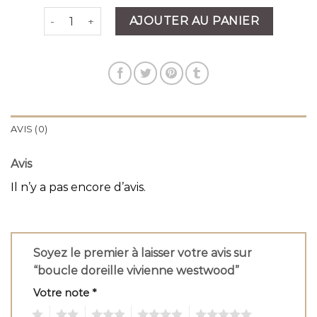
quantité de boucle doreille vivienne westwood
AJOUTER AU PANIER
AVIS (0)
Avis
Il n’y a pas encore d’avis.
Soyez le premier à laisser votre avis sur
“boucle doreille vivienne westwood”
Votre note
*
1
2
3
4
5