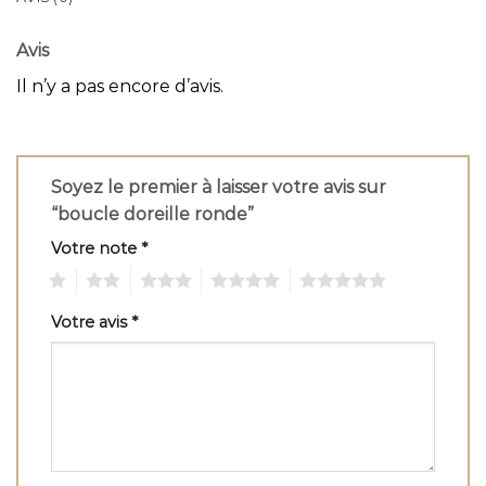
Avis
Il n’y a pas encore d’avis.
Soyez le premier à laisser votre avis sur
“boucle doreille ronde”
Votre note
*
1
2
3
4
5
Votre avis
*