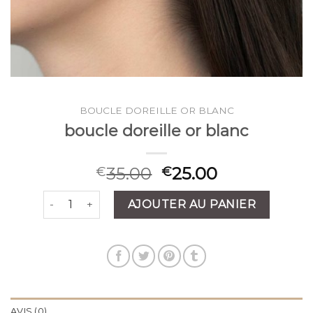
BOUCLE DOREILLE OR BLANC
boucle doreille or blanc
35.00
25.00
€
€
quantité de boucle doreille or blanc
AJOUTER AU PANIER
AVIS (0)