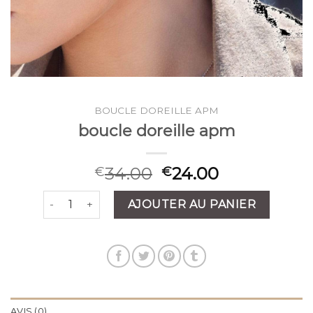
BOUCLE DOREILLE APM
boucle doreille apm
34.00
24.00
€
€
quantité de boucle doreille apm
AJOUTER AU PANIER
AVIS (0)