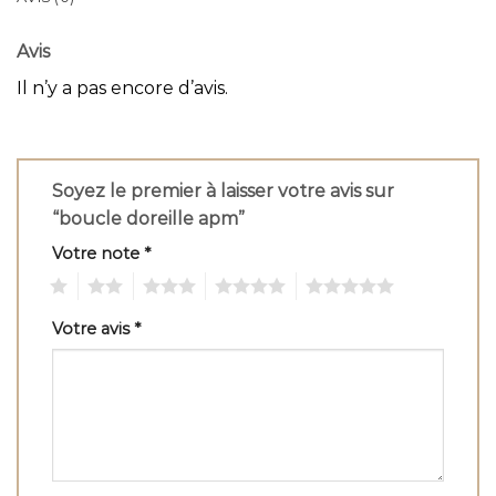
Avis
Il n’y a pas encore d’avis.
Soyez le premier à laisser votre avis sur
“boucle doreille apm”
Votre note
*
1
2
3
4
5
Votre avis
*