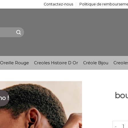
Contactez-nous
Politique de remboursemen
Oreille Rouge
Creoles Histoire D Or
Créole Bijou
Creole
bou
o !
quantit