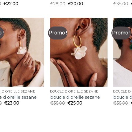
0
€
22.00
€
28.00
€
20.00
€
35.00
 !
Promo !
Promo !
 D OREILLE SEZANE
BOUCLE D OREILLE SEZANE
BOUCLE D
 d oreille sezane
boucle d oreille sezane
boucle d
0
€
23.00
€
35.00
€
25.00
€
35.00