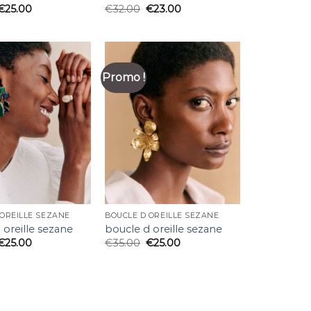
€
25.00
€
32.00
€
23.00
Promo !
 OREILLE SEZANE
BOUCLE D OREILLE SEZANE
 oreille sezane
boucle d oreille sezane
€
25.00
€
35.00
€
25.00