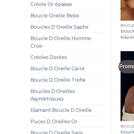
Créole Or épaisse
Boucle Oreille Bebe
BOUCLE
Boucles D Oreille Saphir
boucle
€
32.0
Boucle D Oreille Homme
Croix
Créoles Dorées
Promo
Boucle D Oreille Carré
Boucle D Oreille Trefle
Boucles D Oreilles
Asymetriques
Diamant Boucle D Oreille
Puces D Oreilles Or
BOUCLE
boucle
Boucle D Oreille Sans