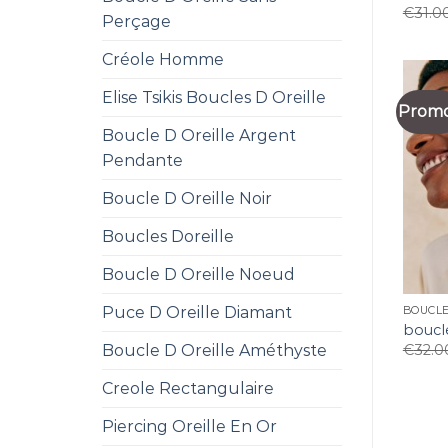
€
31.0
Perçage
Créole Homme
Elise Tsikis Boucles D Oreille
Promo
Boucle D Oreille Argent
Pendante
Boucle D Oreille Noir
Boucles Doreille
Boucle D Oreille Noeud
Puce D Oreille Diamant
BOUCLE
boucle
Boucle D Oreille Améthyste
€
32.0
Creole Rectangulaire
Piercing Oreille En Or