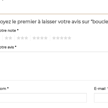
oyez le premier à laisser votre avis sur “boucl
otre note
*
2
3
4
5
otre avis
*
Nom
*
E-mail