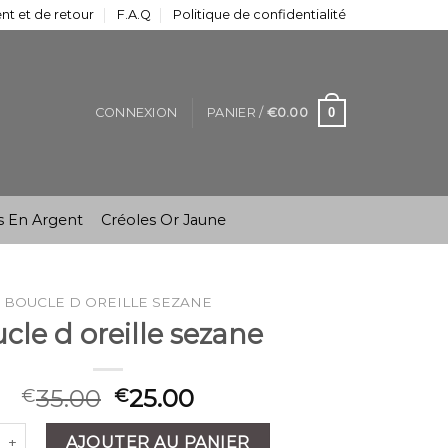
t et de retour
F.A.Q
Politique de confidentialité
0
CONNEXION
PANIER /
€
0.00
s En Argent
Créoles Or Jaune
BOUCLE D OREILLE SEZANE
cle d oreille sezane
35.00
25.00
€
€
é de boucle d oreille sezane
AJOUTER AU PANIER