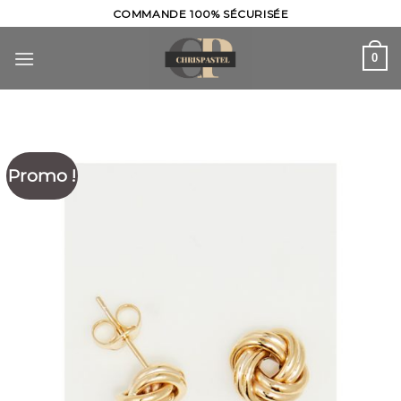
Skip
COMMANDE 100% SÉCURISÉE
to
content
0
Promo !