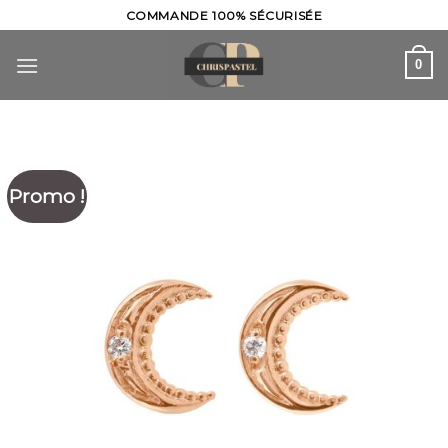
Skip
COMMANDE 100% SÉCURISÉE
to
content
0
Promo !