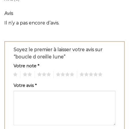
Avis
Il n’y a pas encore d’avis.
Soyez le premier à laisser votre avis sur
“boucle d oreille lune”
Votre note
*
1
2
3
4
5
Votre avis
*