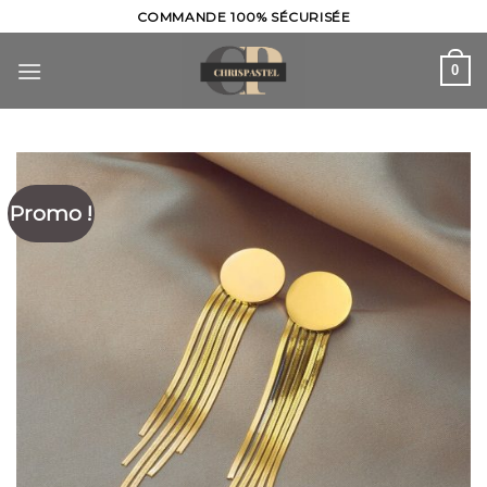
Skip
COMMANDE 100% SÉCURISÉE
to
content
0
Promo !