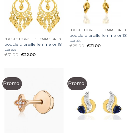
BOUCLE D OREILLE FEMME OR 18 CARATS
boucle d oreille femme or 18
BOUCLE D OREILLE FEMME OR 18 CARATS
carats
boucle d oreille femme or 18
€
29.00
€
21.00
carats
€
31.00
€
22.00
Promo !
Promo !