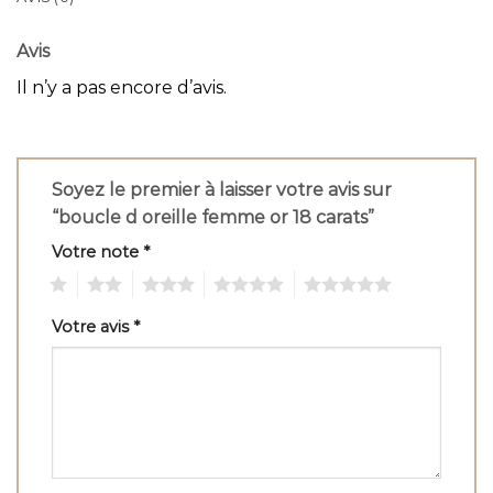
Avis
Il n’y a pas encore d’avis.
Soyez le premier à laisser votre avis sur
“boucle d oreille femme or 18 carats”
Votre note
*
1
2
3
4
5
Votre avis
*