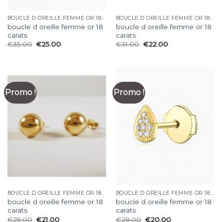
BOUCLE D OREILLE FEMME OR 18 CARATS
BOUCLE D OREILLE FEMME OR 18 CARATS
boucle d oreille femme or 18
boucle d oreille femme or 18
carats
carats
€
35.00
€
25.00
€
31.00
€
22.00
Promo !
Promo !
BOUCLE D OREILLE FEMME OR 18 CARATS
BOUCLE D OREILLE FEMME OR 18 CARATS
boucle d oreille femme or 18
boucle d oreille femme or 18
carats
carats
€
29.00
€
21.00
€
28.00
€
20.00