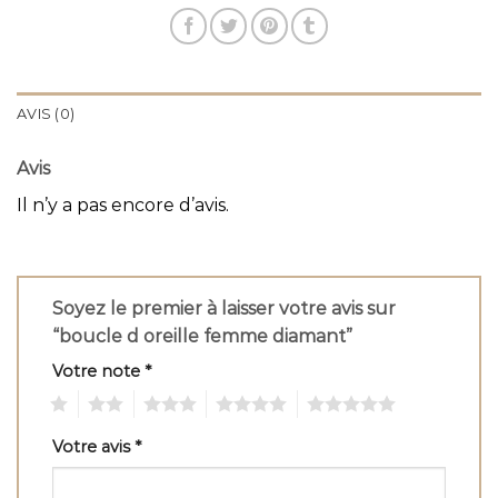
AVIS (0)
Avis
Il n’y a pas encore d’avis.
Soyez le premier à laisser votre avis sur
“boucle d oreille femme diamant”
Votre note
*
1
2
3
4
5
Votre avis
*