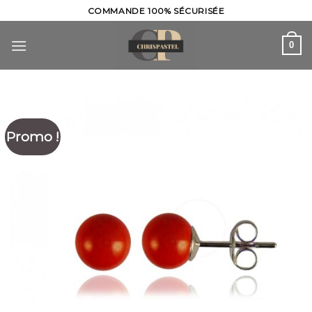
Skip
COMMANDE 100% SÉCURISÉE
to
content
0
Promo !