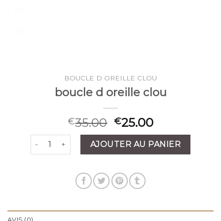
BOUCLE D OREILLE CLOU
boucle d oreille clou
35.00
25.00
€
€
quantité de boucle d oreille clou
AJOUTER AU PANIER
AVIS (0)