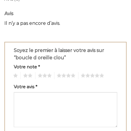
Avis
Il n’y a pas encore d’avis.
Soyez le premier à laisser votre avis sur
“boucle d oreille clou”
Votre note
*
1
2
3
4
5
Votre avis
*