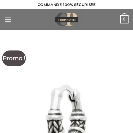
Skip
COMMANDE 100% SÉCURISÉE
to
content
0
Promo !